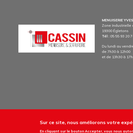
MENUISERIE YVE
Zone Industriell
Image
19300 Égletons
Tél :
05 55 93 20 7
Du lundi au vendr
de 7h30 à 12h00
et de 13h30 à 17
PIED DE PA
Sur ce site, nous améliorons votre expér
Site développé par Comevents 2024 //.
Mention
En cliquant sur le bouton Accepter, vous nous autori