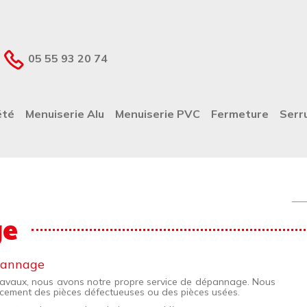
05 55 93 20 74
ALE
été
Menuiserie Alu
Menuiserie PVC
Fermeture
Serr
Re
ge
épannage
s travaux, nous avons notre propre service de dépannage. Nous
lacement des pièces défectueuses ou des pièces usées.