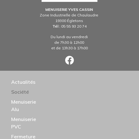
MENUISERIE YVES CASSIN
Zone Industrielle de Chaulaudre
19300 Égletons
Tél :
05 55 93 20 74
Du lundi au vendredi
de 7h30 à 12h00
et de 13h30 à 17h00
N PRINCIPALE
Actualités
Société
Menuiserie
Alu
Menuiserie
PVC
Fermeture