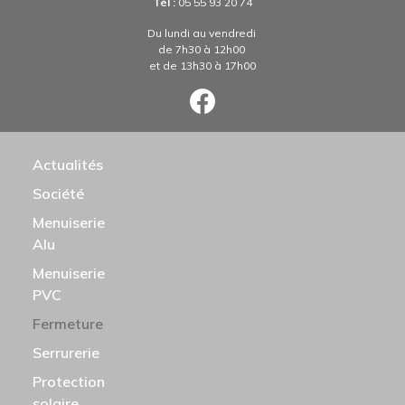
Tél :
05 55 93 20 74
Du lundi au vendredi
de 7h30 à 12h00
et de 13h30 à 17h00
N PRINCIPALE
Actualités
Société
Menuiserie
Alu
Menuiserie
PVC
Fermeture
Serrurerie
Protection
solaire