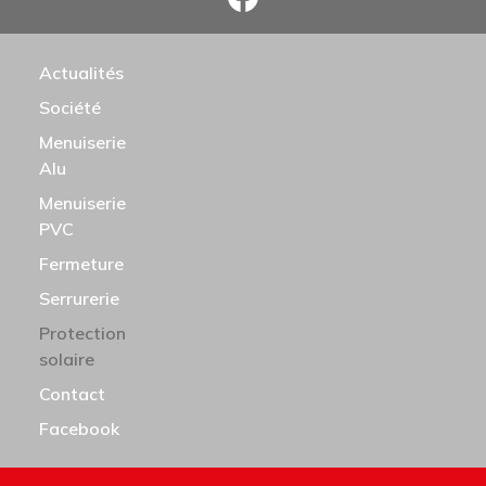
N PRINCIPALE
Actualités
Société
Menuiserie
Alu
Menuiserie
PVC
Fermeture
Serrurerie
Protection
solaire
Contact
Facebook