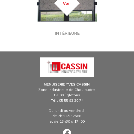
Voir
TITRE
INTÉRIEURE
Image
MENUISERIE YVES CASSIN
Zone Industrielle de Chaulaudre
19300 Égletons
Tél :
05 55 93 20 74
Du lundi au vendredi
de 7h30 à 12h00
et de 13h30 à 17h00