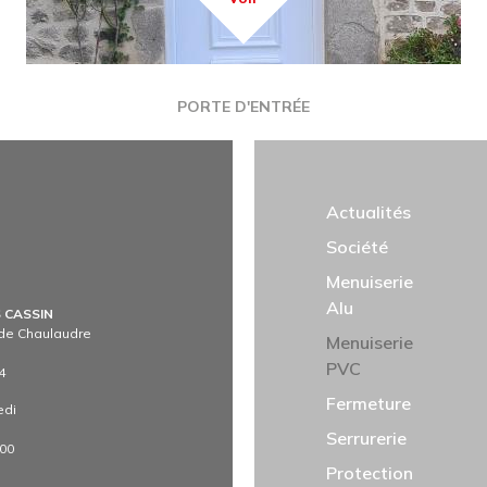
TITRE
PORTE D'ENTRÉE
NAVIGATION PRINCIP
Actualités
Société
Menuiserie
Alu
S CASSIN
e de Chaulaudre
Menuiserie
PVC
4
Fermeture
edi
Serrurerie
h00
Protection