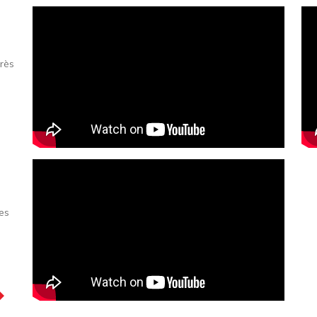
très
es