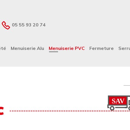
05 55 93 20 74
ALE
été
Menuiserie Alu
Menuiserie PVC
Fermeture
Serr
Re
C