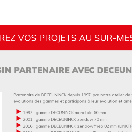
REZ VOS PROJETS AU SUR-ME
SIN PARTENAIRE AVEC DECEUN
Texte
Partenaire de DECEUNINCK depuis 1997, par notre atelier de
évolutions des gammes et participons à leur évolution et amél
1997 : gamme DECUNINCK mondiale 60 mm
2001 : gamme DECEUNINCK zendow 70 mm
2016 : gamme DECEUNINCK z
en
dow#néo 82 mm (LINKT